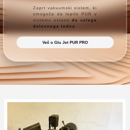
Zaprt vakuumski sistem, ki
omogoča da lepilo PUR v
sistemu ostane
do celega
delovnega tedna
.
Več o Glu Jet PUR PRO