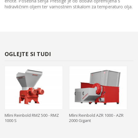
enote. Posebna serija Prestige je ob dobavi opremljena s
hidravličnim oljem ter varnostnim stikalom za temperaturo olja.
OGLEJTE SI TUDI
Mlini Reinbold RMZ 500 - RMZ
Mlini Reinbold AZR 1000 - AZR
Ml
1000 S
2000 Gigant