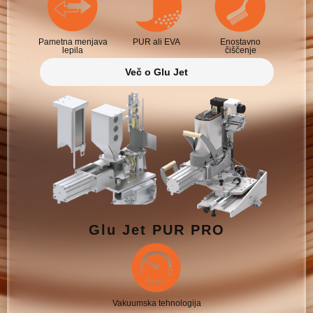
Pametna menjava
PUR ali EVA
Enostavno
lepila
čiščenje
Več o Glu Jet
Glu Jet PUR PRO
Vakuumska tehnologija