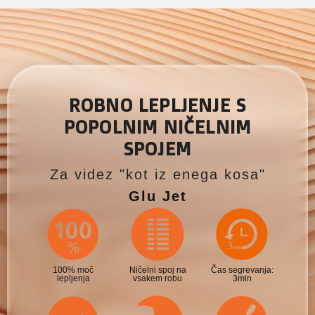
ROBNO LEPLJENJE S
POPOLNIM NIČELNIM
SPOJEM
Za videz "kot iz enega kosa"
Glu Jet
100% moč
Ničelni spoj na
Čas segrevanja:
lepljenja
vsakem robu
3min