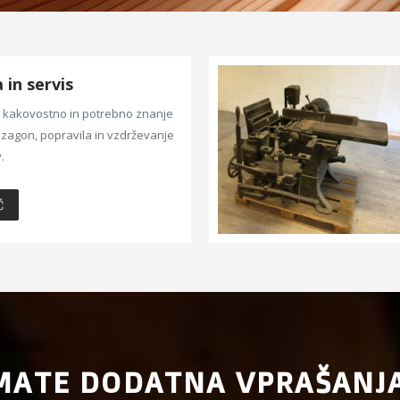
in servis
kakovostno in potrebno znanje
zagon, popravila in vzdrževanje
.
Č
MATE DODATNA VPRAŠANJ