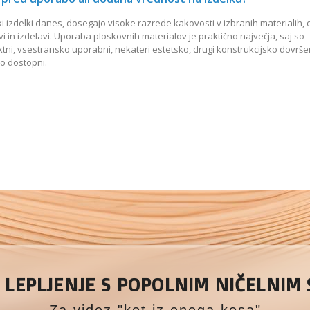
i izdelki danes, dosegajo visoke razrede kakovosti v izbranih materialih, 
i in izdelavi. Uporaba ploskovnih materialov je praktično največja, saj so
ni, vsestransko uporabni, nekateri estetsko, drugi konstrukcijsko dovršen
o dostopni.
LEPLJENJE S POPOLNIM NIČELNIM
Za videz "kot iz enega kosa"