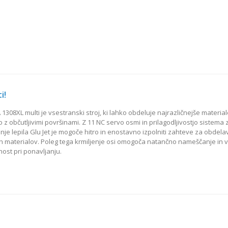
i!
1308XL multi je vsestranski stroj, ki lahko obdeluje najrazličnejše material
o z občutljivimi površinami. Z 11 NC servo osmi in prilagodljivostjo sistema 
je lepila Glu Jet je mogoče hitro in enostavno izpolniti zahteve za obdela
ih materialov. Poleg tega krmiljenje osi omogoča natančno nameščanje in 
ost pri ponavljanju.