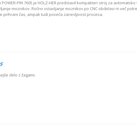
m POWER-PIN 7605 je HOLZ-HER predstavil kompakten stroj za avtomatsko 
vljanje moznikov. Ročno vstavljanje moznikov po CNC obdelavi ni več potr
le prihrani čas, ampak tudi poveča zanesljivost procesa.
RF
ejše delo z žagami.