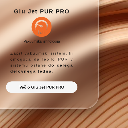
Glu Jet PUR PRO
Vakuumska tehnologija
Zaprt vakuumski sistem, ki
omogoča da lepilo PUR v
sistemu ostane
do celega
delovnega tedna
.
Več o Glu Jet PUR PRO