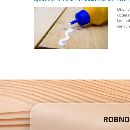
Mizarsk
obdelav
kompakt
cenovn
ROBNO 