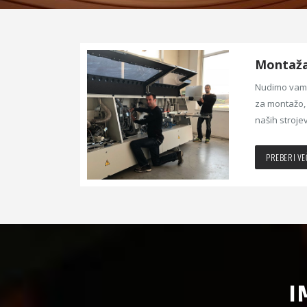
Montaža 
Nudimo vam 
za montažo, 
naših strojev
PREBERI VE
I