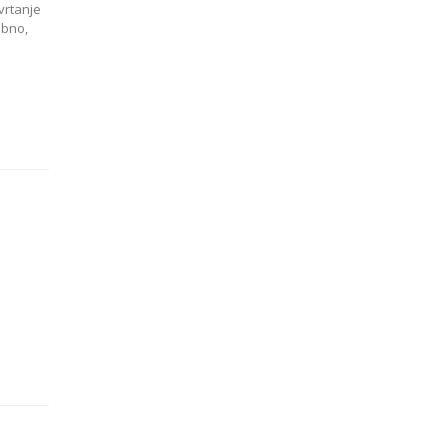
vrtanje
ebno,