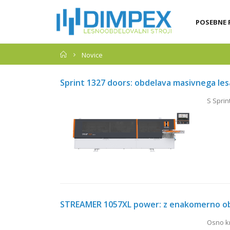
POSEBNE 
Domov
Novice
Sprint 1327 doors: obdelava masivnega lesa
S Sprin
STREAMER 1057XL power: z enakomerno obd
Osno kr