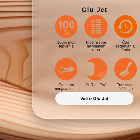
Glu Jet
100% moč
Ničelni spoj
Čas
lepljenja
na vsakem
segrevanja:
robu
3min
Pametna
PUR ali EVA
Enostavno
menjava lepila
čiščenje
Več o Glu Jet