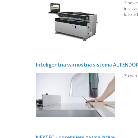
Z novi
in vsta
kar ne 
Inteligentna varnostna sistema ALTENDO
Za varn
NEXTEC - opremljeni za vse izzive