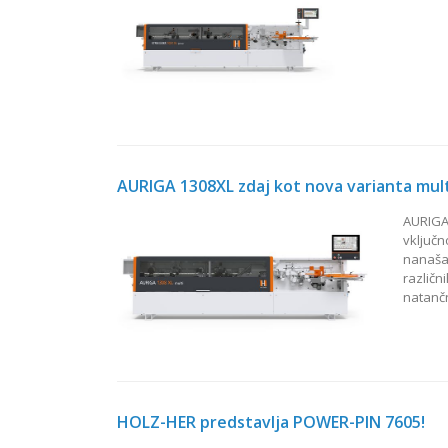
AURIGA 1308XL zdaj kot nova varianta mult
AURIGA 
vključn
nanašan
različn
natančn
HOLZ-HER predstavlja POWER-PIN 7605!