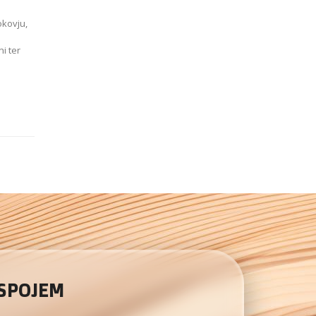
okovju,
i ter
 SPOJEM