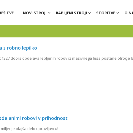
REŠITVE
NOVI STROJI
RABLJENI STROJI
STORITVE
O N
 z robno lepilko
t 1327 doors obdelava lepljenih robov iz masivnega lesa postane otročje l
elanimi robovi v prihodnost
miljenje olajša delo upravljavcu!