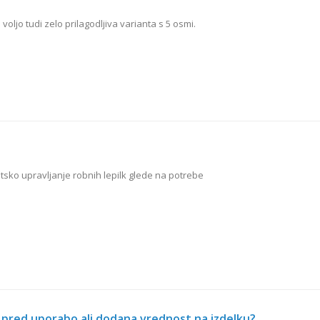
 voljo tudi zelo prilagodljiva varianta s 5 osmi.
sko upravljanje robnih lepilk glede na potrebe
h pred uporabo ali dodana vrednost na izdelku?