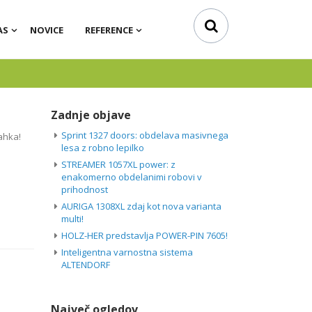
AS
NOVICE
REFERENCE
Zadnje objave
Sprint 1327 doors: obdelava masivnega
ahka!
lesa z robno lepilko
STREAMER 1057XL power: z
enakomerno obdelanimi robovi v
prihodnost
AURIGA 1308XL zdaj kot nova varianta
multi!
HOLZ-HER predstavlja POWER-PIN 7605!
Inteligentna varnostna sistema
ALTENDORF
Največ ogledov