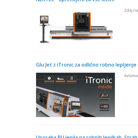
Zdaj na
Glu Jet z iTronic za odlično robno lepljenje
Avtomat
Uporaba PU lepila na robnih lepilkah. Stra