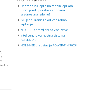
Uporaba PU lepila na robnih lepilkah.
Strah pred uporabo ali dodana
vrednost na izdelku?
Glu Jet z iTronic za odlično robno
lepljenje
NEXTEC - opremljeni za vse izzive
Inteligentna varnostna sistema
ALTENDORF
HOLZ-HER predstavlja POWER-PIN 7605!
e,
za
vo
visoko