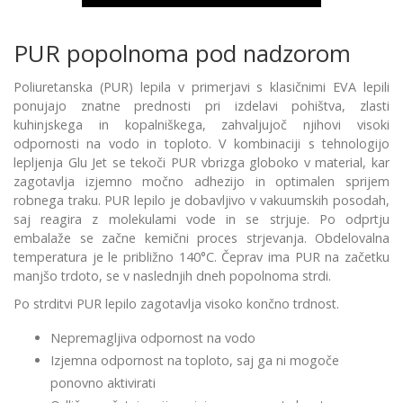
PUR popolnoma pod nadzorom
Poliuretanska (PUR) lepila v primerjavi s klasičnimi EVA lepili
ponujajo znatne prednosti pri izdelavi pohištva, zlasti
kuhinjskega in kopalniškega, zahvaljujoč njihovi visoki
odpornosti na vodo in toploto. V kombinaciji s tehnologijo
lepljenja Glu Jet se tekoči PUR vbrizga globoko v material, kar
zagotavlja izjemno močno adhezijo in optimalen sprijem
robnega traku. PUR lepilo je dobavljivo v vakuumskih posodah,
saj reagira z molekulami vode in se strjuje. Po odprtju
embalaže se začne kemični proces strjevanja. Obdelovalna
temperatura je le približno 140°C. Čeprav ima PUR na začetku
manjšo trdoto, se v naslednjih dneh popolnoma strdi.
Po strditvi PUR lepilo zagotavlja visoko končno trdnost.
Nepremagljiva odpornost na vodo
Izjemna odpornost na toploto, saj ga ni mogoče
ponovno aktivirati