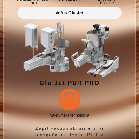
lepila
čiščenje
Več o Glu Jet
Glu Jet PUR PRO
Vakuumska tehnologija
Zaprt vakuumski sistem, ki
omogoča da lepilo PUR v