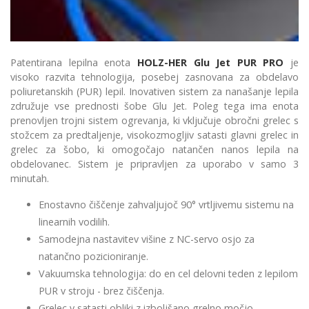
Patentirana lepilna enota
HOLZ-HER Glu Jet PUR PRO
je
visoko razvita tehnologija, posebej zasnovana za obdelavo
poliuretanskih (PUR) lepil. Inovativen sistem za nanašanje lepila
združuje vse prednosti šobe Glu Jet. Poleg tega ima enota
prenovljen trojni sistem ogrevanja, ki vključuje obročni grelec s
stožcem za predtaljenje, visokozmogljiv satasti glavni grelec in
grelec za šobo, ki omogočajo natančen nanos lepila na
obdelovanec. Sistem je pripravljen za uporabo v samo 3
minutah.
Enostavno čiščenje zahvaljujoč 90° vrtljivemu sistemu na
linearnih vodilih.
Samodejna nastavitev višine z NC-servo osjo za
natančno pozicioniranje.
Vakuumska tehnologija: do en cel delovni teden z lepilom
PUR v stroju - brez čiščenja.
Grelec v satasti obliki z izboljšano grelno močjo,