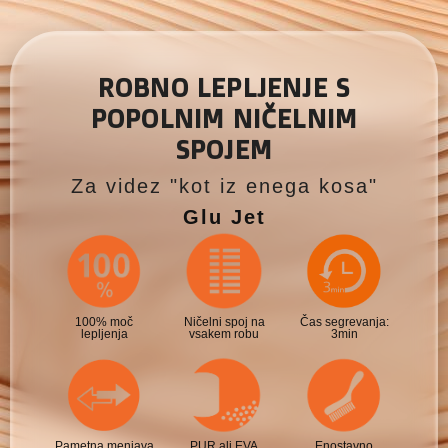
ROBNO LEPLJENJE S
POPOLNIM NIČELNIM
SPOJEM
Za videz "kot iz enega kosa"
Glu Jet
100% moč
Ničelni spoj na
Čas segrevanja:
lepljenja
vsakem robu
3min
Pametna menjava
PUR ali EVA
Enostavno