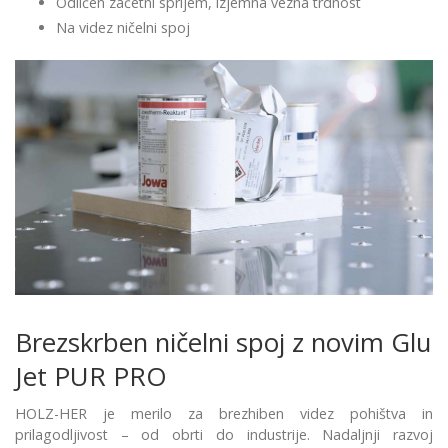
Odličen začetni sprijem, izjemna vezna trdnost
Na videz ničelni spoj
Brezskrben ničelni spoj z novim Glu
Jet PUR PRO
HOLZ-HER je merilo za brezhiben videz pohištva in
prilagodljivost – od obrti do industrije. Nadaljnji razvoj