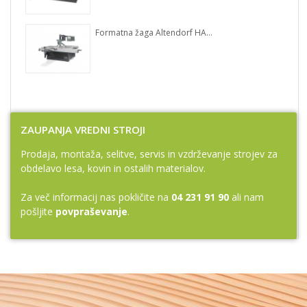
Formatna žaga Altendorf HAND GUARD
ZAUPANJA VREDNI STROJI
Prodaja, montaža, selitve, servis in vzdrževanje strojev za
obdelavo lesa, kovin in ostalih materialov.
Za več informacij nas pokličite na
04 231 91 90
ali nam
pošljite
povpraševanje
.