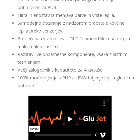
optimiziran za PUR.
Hitra in enostavna menjava barve in vrste lepila.
Samodejno doziranje z nadzorom preostale količine
lepila preko senzorjev.
Prevlečena dozirna cev – DLC (diamond like coated) za
maksimalno zaščito.
Razstavljive posamezne komponente, vsaka z lastnim
tesnjenjem.
Večji zalogovnik s kapaciteto za 4 kartuše.
100% moč lepljenja s PUR ali EVA: taljenje lepila glede na
potrebe.