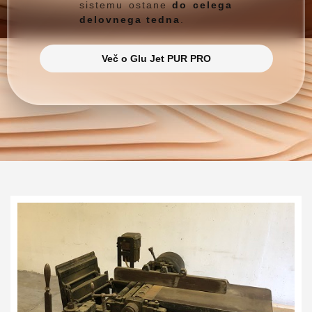
sistemu ostane
do celega
delovnega tedna
.
Več o Glu Jet PUR PRO