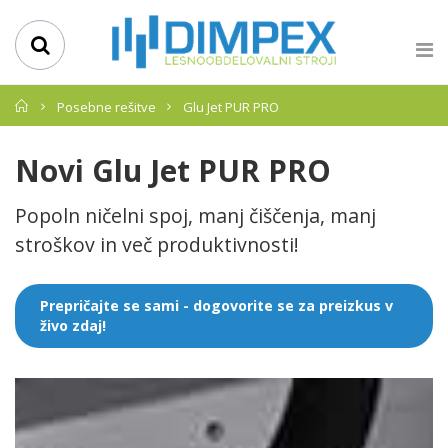
Domov
Posebne rešitve
Glu Jet PUR PRO
Novi Glu Jet PUR PRO
Popoln ničelni spoj, manj čiščenja, manj
stroškov in več produktivnosti!
Prepričajte se sami - dogovorite se za preizkus v
živo zdaj!