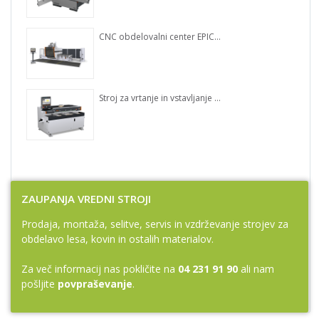
CNC obdelovalni center EPICON 7135
Stroj za vrtanje in vstavljanje moznikov POWER-PIN 7605
ZAUPANJA VREDNI STROJI
Prodaja, montaža, selitve, servis in vzdrževanje strojev za
obdelavo lesa, kovin in ostalih materialov.
Za več informacij nas pokličite na
04 231 91 90
ali nam
pošljite
povpraševanje
.