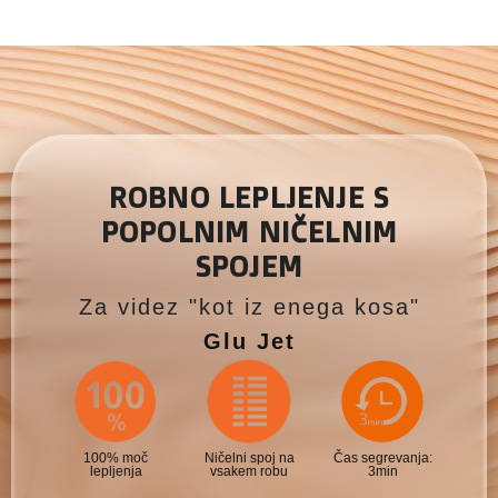
ROBNO LEPLJENJE S
POPOLNIM NIČELNIM
SPOJEM
Za videz "kot iz enega kosa"
Glu Jet
100% moč
Ničelni spoj na
Čas segrevanja:
lepljenja
vsakem robu
3min