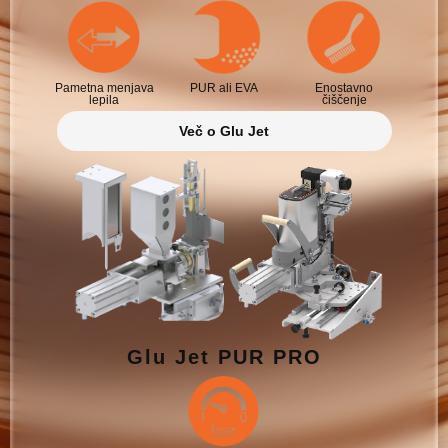
Pametna menjava
PUR ali EVA
Enostavno
lepila
čiščenje
Več o Glu Jet
Glu Jet PUR PRO