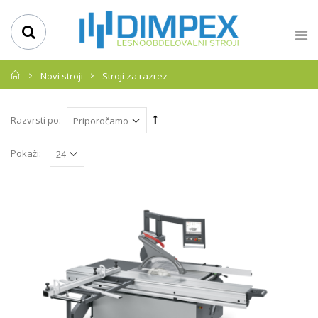
Domov
Novi stroji
Stroji za razrez
Razvrsti po:
Pokaži: