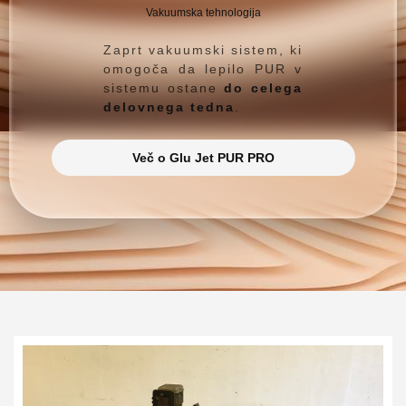
Vakuumska tehnologija
Zaprt vakuumski sistem, ki
omogoča da lepilo PUR v
sistemu ostane
do celega
delovnega tedna
.
Več o Glu Jet PUR PRO