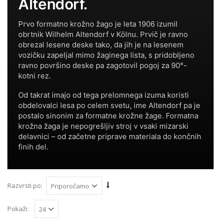
Altendorf.
Prvo formatno krožno žago je leta 1906 izumil
obrtnik Wilhelm Altendorf v Kölnu. Prvič je ravno
obrezal lesene deske tako, da jih je na lesenem
vozičku zapeljal mimo žaginega lista, s pridobljeno
ravno površino deske pa zagotovil pogoj za 90°-
kotni rez.
Od takrat imajo od tega prelomnega izuma koristi
obdelovalci lesa po celem svetu, ime Altendorf pa je
postalo sinonim za formatne krožne žage. Formatna
krožna žaga je nepogrešljiv stroj v vsaki mizarski
delavnici – od začetne priprave materiala do končnih
finih del.
Razvrsti po:
Pokaži: