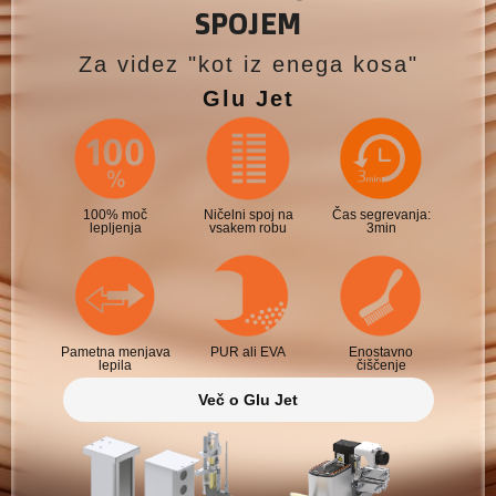
SPOJEM
Za videz "kot iz enega kosa"
Glu Jet
100% moč
Ničelni spoj na
Čas segrevanja:
lepljenja
vsakem robu
3min
Pametna menjava
PUR ali EVA
Enostavno
lepila
čiščenje
Več o Glu Jet