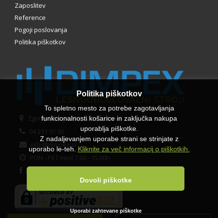
Zaposlitev
Reference
Pogoji poslovanja
Politika piškotkov
Politika piškotkov
To spletno mesto za potrebe zagotavljanja
Zgornje Bitnje 284, 4209 Žabnica
funkcionalnosti košarice in zaključka nakupa
uporablja piškotke.
04 231 91 90
Z nadaljevanjem uporabe strani se strinjate z
info@dimpex.si
uporabo le-teh.
Kliknite za več informacij o piškotkih.
PON - PET med 7.00 - 15.00h
Facebook
Dovoli piškotke
Uporabi zahtevane piškotke