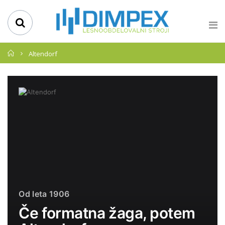
Domov
Altendorf
Od leta 1906
Če formatna žaga, potem