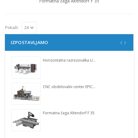
Formatna žaga Altendorf F 35
Pokaži:
IZPOSTAVLJAMO
Horizontalna razrezovalka LINEA 6015
CNC obdelovalni center EPICON 7135 SpaceSaver
Formatna žaga Altendorf F 35