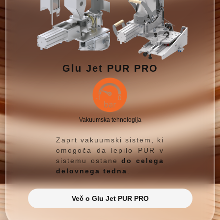
Glu Jet PUR PRO
Vakuumska tehnologija
Zaprt vakuumski sistem, ki
omogoča da lepilo PUR v
sistemu ostane
do celega
delovnega tedna
.
Več o Glu Jet PUR PRO