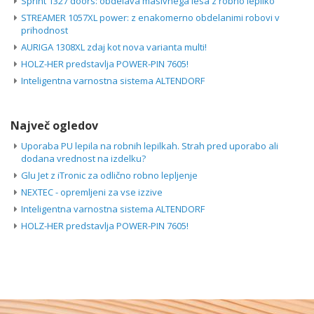
Sprint 1327 doors: obdelava masivnega lesa z robno lepilko
STREAMER 1057XL power: z enakomerno obdelanimi robovi v
prihodnost
AURIGA 1308XL zdaj kot nova varianta multi!
HOLZ-HER predstavlja POWER-PIN 7605!
Inteligentna varnostna sistema ALTENDORF
Največ ogledov
Uporaba PU lepila na robnih lepilkah. Strah pred uporabo ali
dodana vrednost na izdelku?
Glu Jet z iTronic za odlično robno lepljenje
NEXTEC - opremljeni za vse izzive
Inteligentna varnostna sistema ALTENDORF
HOLZ-HER predstavlja POWER-PIN 7605!