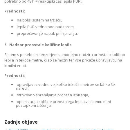
potrebno po 48 h = reakcijski čas lepila PUR).
Prednosti:
najboljši sistem na tržišču,
lepila PUR vedno pod nadzorom,
preprečevanje napak pri izpiranju.
5. Nadzor preostale količine lepila
Sistem s posebnim senzorjem samodejno nadzira preostalo količino
lepila in tekoče metre, ki so še možni ter vse prikaže upravljavcu na
krmilni enoti.
Prednosti:
upravljavec vedno ve, koliko tekočih metrov se lahko še
naredi,
strokovno spremljanje procesa izpiranja,
optimizacija količine preostalega lepila v sistemu med
postopkom čiščenja.
Zadnje objave