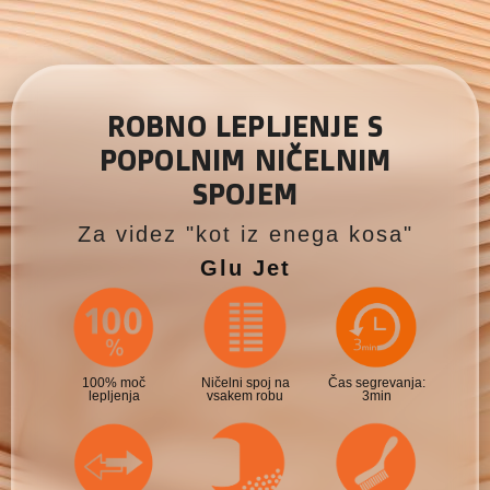
ROBNO LEPLJENJE S
POPOLNIM NIČELNIM
SPOJEM
Za videz "kot iz enega kosa"
Glu Jet
100% moč
Ničelni spoj na
Čas segrevanja:
lepljenja
vsakem robu
3min