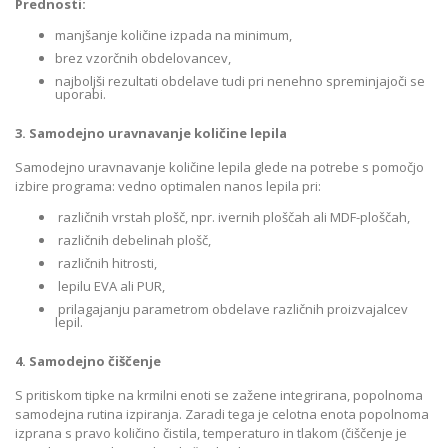
Prednosti:
manjšanje količine izpada na minimum,
brez vzorčnih obdelovancev,
najboljši rezultati obdelave tudi pri nenehno spreminjajoči se
uporabi.
3. Samodejno uravnavanje količine lepila
Samodejno uravnavanje količine lepila glede na potrebe s pomočjo
izbire programa: vedno optimalen nanos lepila pri:
različnih vrstah plošč, npr. ivernih ploščah ali MDF-ploščah,
različnih debelinah plošč,
različnih hitrosti,
lepilu EVA ali PUR,
prilagajanju parametrom obdelave različnih proizvajalcev
lepil.
4. Samodejno čiščenje
S pritiskom tipke na krmilni enoti se zažene integrirana, popolnoma
samodejna rutina izpiranja. Zaradi tega je celotna enota popolnoma
izprana s pravo količino čistila, temperaturo in tlakom (čiščenje je