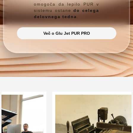
omogoča da lepilo PUR v
sistemu ostane
do celega
delovnega tedna
.
Več o Glu Jet PUR PRO