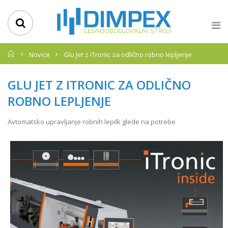
Domov
Novice
Glu Jet z iTronic za odlično robno lepljenje
GLU JET Z ITRONIC ZA ODLIČNO
ROBNO LEPLJENJE
Avtomatsko upravljanje robnih lepilk glede na potrebe