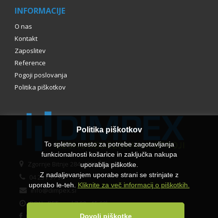
INFORMACIJE
O nas
Kontakt
Zaposlitev
Reference
Pogoji poslovanja
Politika piškotkov
Politika piškotkov
To spletno mesto za potrebe zagotavljanja
funkcionalnosti košarice in zaključka nakupa
Zgornje Bitnje 284, 4209 Žabnica
uporablja piškotke.
Z nadaljevanjem uporabe strani se strinjate z
04 231 91 90
uporabo le-teh.
Kliknite za več informacij o piškotkih.
info@dimpex.si
PON - PET med 7.00 - 15.00h
Facebook
Dovoli piškotke