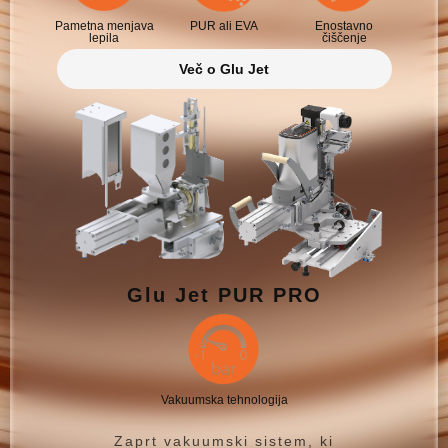
Pametna menjava
PUR ali EVA
Enostavno
lepila
čiščenje
Več o Glu Jet
Glu Jet PUR PRO
Vakuumska tehnologija
Zaprt vakuumski sistem, ki