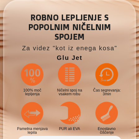
ROBNO LEPLJENJE S
POPOLNIM NIČELNIM
SPOJEM
Za videz "kot iz enega kosa"
Glu Jet
100% moč
Ničelni spoj na
Čas segrevanja:
lepljenja
vsakem robu
3min
Pametna menjava
PUR ali EVA
Enostavno
lepila
čiščenje