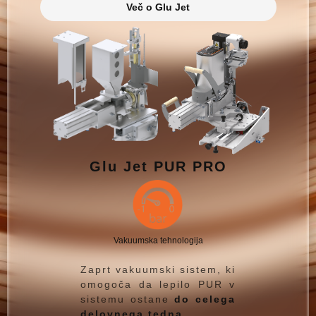
Več o Glu Jet
Glu Jet PUR PRO
Vakuumska tehnologija
Zaprt vakuumski sistem, ki
omogoča da lepilo PUR v
sistemu ostane
do celega
delovnega tedna
.