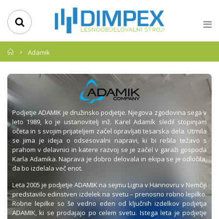
Domov
Adamik
Podjetje ADAMIK je družinsko podjetje. Njegova zgodovina sega v
leto 1989, ko je ustanovitelj inž. Karel Adamík sledil stopinjam
očeta in s svojim prijateljem začel opravljati tesarska dela. Utrnila
se jima je ideja o odsesovalni napravi, ki bi rešila težavo s
prahom v delavnici in katere razvoj se je začel v garaži gospoda
Karla Adamika. Naprava je dobro delovala in ekipa se je odločila,
da bo izdelala več enot.
Leta 2005 je podjetje ADAMIK na sejmu Ligna v Hannovru v Nemčiji
predstavilo edinstven izdelek na svetu – prenosno robno lepilko.
Robne lepilke so še vedno eden od ključnih izdelkov podjetja
ADAMIK, ki se prodajajo po celem svetu. Istega leta je podjetje