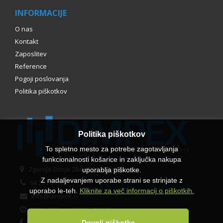
INFORMACIJE
O nas
Kontakt
Zaposlitev
Reference
Pogoji poslovanja
Politika piškotkov
Politika piškotkov
To spletno mesto za potrebe zagotavljanja
funkcionalnosti košarice in zaključka nakupa
Zgornje Bitnje 284, 4209 Žabnica
uporablja piškotke.
Z nadaljevanjem uporabe strani se strinjate z
04 231 91 90
uporabo le-teh.
Kliknite za več informacij o piškotkih.
info@dimpex.si
PON - PET med 7.00 - 15.00h
Dovoli piškotke