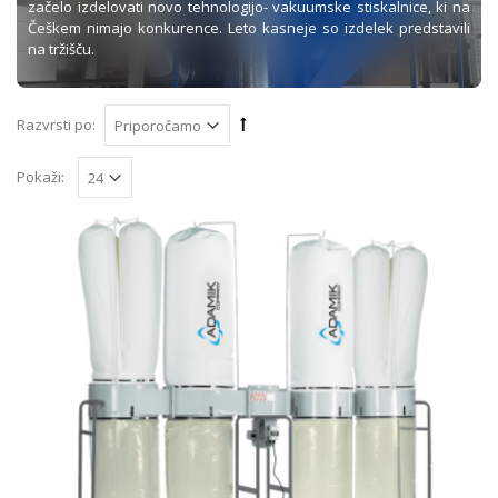
začelo izdelovati novo tehnologijo- vakuumske stiskalnice, ki na
Češkem nimajo konkurence. Leto kasneje so izdelek predstavili
na tržišču.
Razvrsti po:
Pokaži: