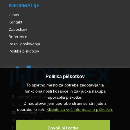
INFORMACIJE
O nas
Kontakt
Zaposlitev
Reference
Pogoji poslovanja
Politika piškotkov
Politika piškotkov
To spletno mesto za potrebe zagotavljanja
funkcionalnosti košarice in zaključka nakupa
Zgornje Bitnje 284, 4209 Žabnica
uporablja piškotke.
Z nadaljevanjem uporabe strani se strinjate z
04 231 91 90
uporabo le-teh.
Kliknite za več informacij o piškotkih.
info@dimpex.si
PON - PET med 7.00 - 15.00h
Facebook
Dovoli piškotke