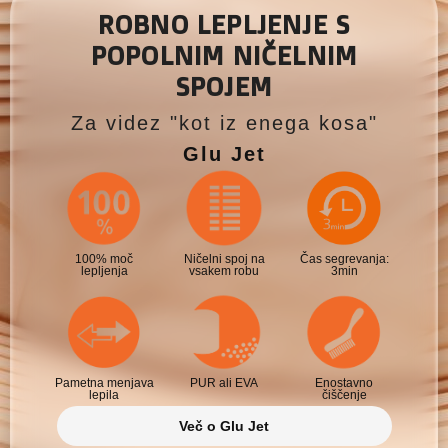
ROBNO LEPLJENJE S
POPOLNIM NIČELNIM
SPOJEM
Za videz "kot iz enega kosa"
Glu Jet
100% moč
Ničelni spoj na
Čas segrevanja:
lepljenja
vsakem robu
3min
Pametna menjava
PUR ali EVA
Enostavno
lepila
čiščenje
Več o Glu Jet