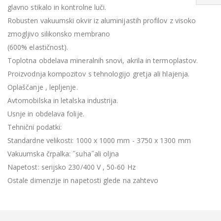
glavno stikalo in kontrolne luči.
Robusten vakuumski okvir iz aluminijastih profilov z visoko
zmogljivo silikonsko membrano
(600% elastičnost).
Toplotna obdelava mineralnih snovi, akrila in termoplastov.
Proizvodnja kompozitov s tehnologijo gretja ali hlajenja.
Oplaščanje , lepljenje.
Avtomobilska in letalska industrija.
Usnje in obdelava folije.
Tehnični podatki:
Standardne velikosti: 1000 x 1000 mm - 3750 x 1300 mm
Vakuumska črpalka: ˝suha˝ali oljna
Napetost: serijsko 230/400 V , 50-60 Hz
Ostale dimenzije in napetosti glede na zahtevo