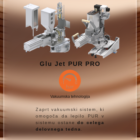
Glu Jet PUR PRO
Vakuumska tehnologija
Zaprt vakuumski sistem, ki
omogoča da lepilo PUR v
sistemu ostane
do celega
delovnega tedna
.