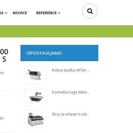
AS
NOVICE
REFERENCE
100
IZPOSTAVLJAMO
 S
Robna lepilka ARTEA 1020
ne
Formatna žaga Altendorf HAND GUARD
Stroj za vrtanje in vstavljanje moznikov POWER-PIN 7605
lih