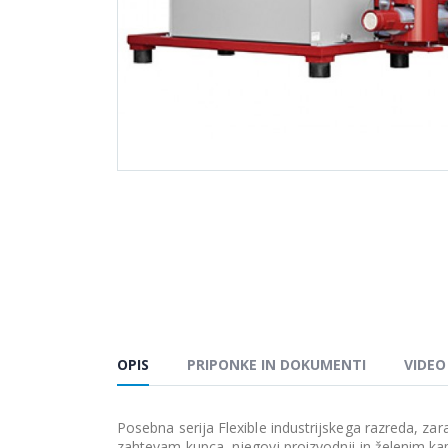
OPIS
PRIPONKE IN DOKUMENTI
VIDEO
Posebna serija Flexible industrijskega razreda, 
zahtevam kupca, njegovi proizvodnji in želenim kap