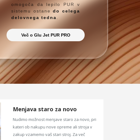
omogoča da lepilo PUR v
sistemu ostane
do celega
delovnega tedna
.
Več o Glu Jet PUR PRO
Menjava staro za novo
Nudimo možnost menjave staro za novo, pri
kateri ob nakupu nove opreme ali stroja v
zakup vzamemo vaš stari stroj. Za več