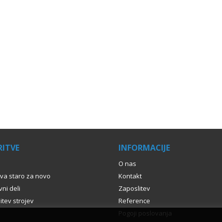
ITVE
INFORMACIJE
O nas
va staro za novo
Kontakt
ni deli
Zaposlitev
itev strojev
Reference
Pogoji poslovanja