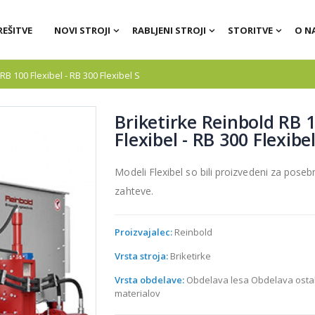
REŠITVE
NOVI STROJI
RABLJENI STROJI
STORITVE
O N
RB 100 Flexibel - RB 300 Flexibel S
Briketirke Reinbold RB 
Flexibel - RB 300 Flexibel
Modeli Flexibel so bili proizvedeni za poseb
zahteve.
Proizvajalec:
Reinbold
Vrsta stroja:
Briketirke
Vrsta obdelave:
Obdelava lesa Obdelava osta
materialov