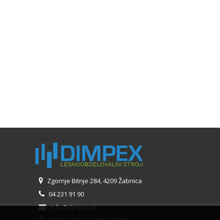
Zgornje Bitnje 284, 4209 Žabnica
04 231 91 90
info@dimpex.si