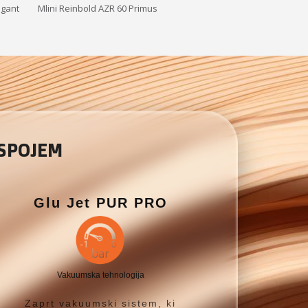
Gigant
Mlini Reinbold AZR 60 Primus
 SPOJEM
Glu Jet PUR PRO
Vakuumska tehnologija
Zaprt vakuumski sistem, ki