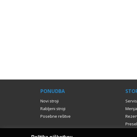
PONUDBA
STOR
Novi stroji
Servis
Rabljeni stroji
Menja
Posebne rešitve
Rezerv
Presel