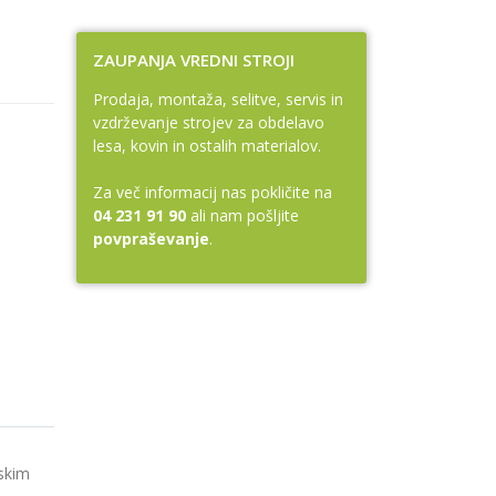
ZAUPANJA VREDNI STROJI
Prodaja, montaža, selitve, servis in
vzdrževanje strojev za obdelavo
lesa, kovin in ostalih materialov.
Za več informacij nas pokličite na
04 231 91 90
ali nam pošljite
povpraševanje
.
rskim