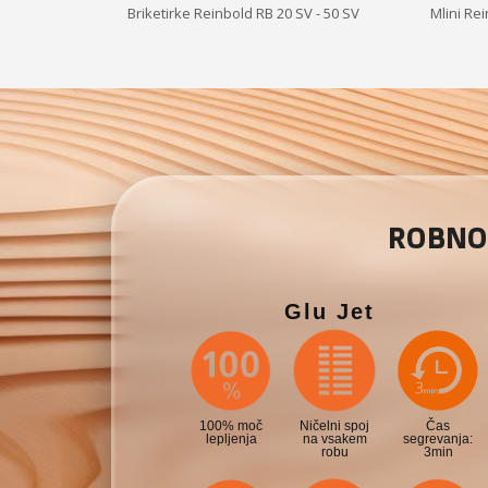
 RS - 600 RS
Briketirke Reinbold RB 20 SV - 50 SV
Mlini Re
ROBNO 
Glu Jet
100% moč
Ničelni spoj
Čas
lepljenja
na vsakem
segrevanja:
robu
3min