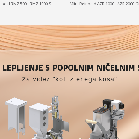
inbold RMZ 500 - RMZ 1000 S
Mlini Reinbold AZR 1000 - AZR 2000 
LEPLJENJE S POPOLNIM NIČELNIM
Za videz "kot iz enega kosa"