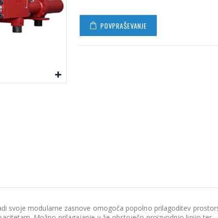
POVPRAŠEVANJE
zaradi svoje modularne zasnove omogoča popolno prilagoditev prosto
acitetam. Možno prilagajanje v že obstoječo proizvodnjo linijo ter