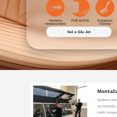
Pametna
PUR ali EVA
Enostavno
menjava lepila
čiščenje
Več o Glu Jet
Montaža 
Nudimo vam 
za montažo, 
naših strojev