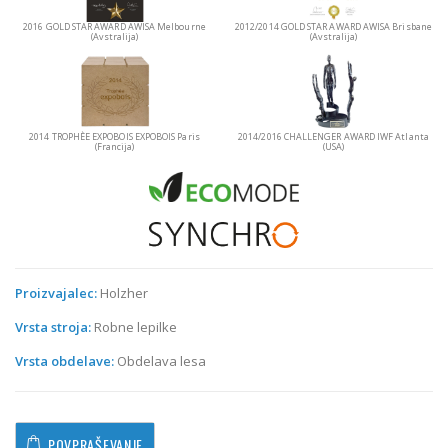
2016
GOLD STAR AWARD AWISA
Melbourne
2012/2014
GOLD STAR AWARD AWISA
Brisbane
(Avstralija)
(Avstralija)
2014
TROPHÈE EXPOBOIS EXPOBOIS
Paris
2014/2016
CHALLENGER AWARD IWF
Atlanta
(Francija)
(USA)
Proizvajalec:
Holzher
Vrsta stroja:
Robne lepilke
Vrsta obdelave:
Obdelava lesa
POVPRAŠEVANJE