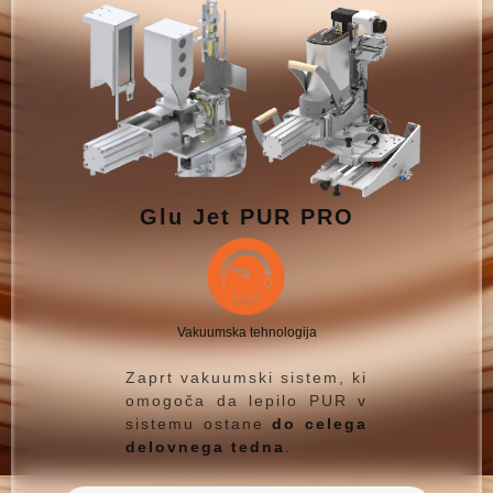
Glu Jet PUR PRO
Vakuumska tehnologija
Zaprt vakuumski sistem, ki
omogoča da lepilo PUR v
sistemu ostane
do celega
delovnega tedna
.