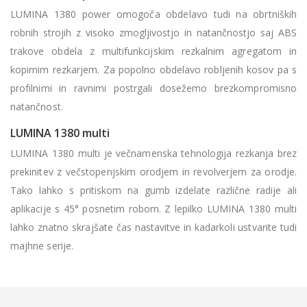
LUMINA 1380 power omogoča obdelavo tudi na obrtniških
robnih strojih z visoko zmogljivostjo in natančnostjo saj ABS
trakove obdela z multifunkcijskim rezkalnim agregatom in
kopirnim rezkarjem. Za popolno obdelavo robljenih kosov pa s
profilnimi in ravnimi postrgali dosežemo brezkompromisno
natančnost.
LUMINA 1380 multi
LUMINA 1380 multi je večnamenska tehnologija rezkanja brez
prekinitev z večstopenjskim orodjem in revolverjem za orodje.
Tako lahko s pritiskom na gumb izdelate različne radije ali
aplikacije s 45
° posnetim robom. Z lepilko LUMINA 1380 multi
lahko znatno skrajšate čas nastavitve in kadarkoli ustvarite tudi
majhne serije.