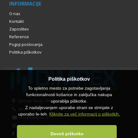
INFORMACIJE
O nas
Kontakt
Zaposlitev
Reference
Pogoji poslovanja
Politika piškotkov
Politika piškotkov
To spletno mesto za potrebe zagotavljanja
funkcionalnosti košarice in zaključka nakupa
Zgornje Bitnje 284, 4209 Žabnica
uporablja piškotke.
Z nadaljevanjem uporabe strani se strinjate z
04 231 91 90
uporabo le-teh.
Kliknite za več informacij o piškotkih.
info@dimpex.si
PON - PET med 7.00 - 15.00h
Facebook
Dovoli piškotke