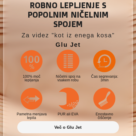
ROBNO LEPLJENJE S
POPOLNIM NIČELNIM
SPOJEM
Za videz "kot iz enega kosa"
Glu Jet
100% moč
Ničelni spoj na
Čas segrevanja:
lepljenja
vsakem robu
3min
Pametna menjava
PUR ali EVA
Enostavno
lepila
čiščenje
Več o Glu Jet