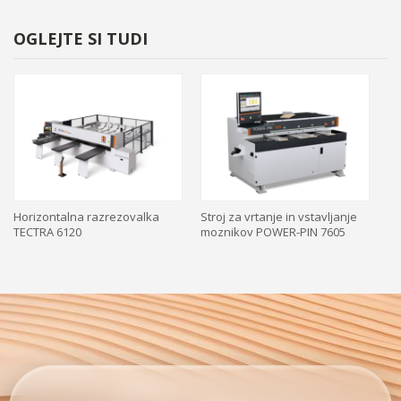
OGLEJTE SI TUDI
Horizontalna razrezovalka
Stroj za vrtanje in vstavljanje
CN
TECTRA 6120
moznikov POWER-PIN 7605
EP