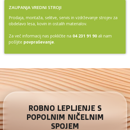
ZAUPANJA VREDNI STROJI
Prodaja, montaža, selitve, servis in vzdrževanje strojev za
obdelavo lesa, kovin in ostalih materialov.
Za več informacij nas pokličite na
04 231 91 90
ali nam
pošljite
povpraševanje
.
ROBNO LEPLJENJE S
POPOLNIM NIČELNIM
SPOJEM