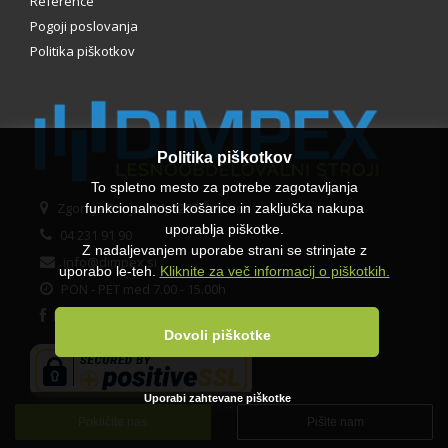
Reference
Pogoji poslovanja
Politika piškotkov
Politika piškotkov
To spletno mesto za potrebe zagotavljanja
Zgornje Bitnje 284, 4209 Žabnica
funkcionalnosti košarice in zaključka nakupa
uporablja piškotke.
04 231 91 90
Z nadaljevanjem uporabe strani se strinjate z
info@dimpex.si
uporabo le-teh.
Kliknite za več informacij o piškotkih.
PON - PET med 7.00 - 15.00h
Facebook
Dovoli piškotke
Uporabi zahtevane piškotke
Pokličite nas
Pišite nam