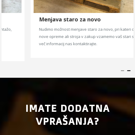
Menjava staro za novo
Nudimo možnost menjave staro za novo, pri kateri ob nakupu
nove opreme ali stroja v zakup vzamemo vaš stari stroj. Za
več informacij nas kontaktirajte.
IMATE DODATNA
VPRAŠANJA?