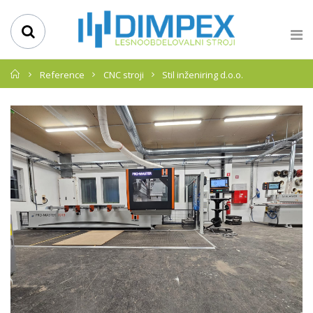
Domov
Reference
CNC stroji
Stil inženiring d.o.o.