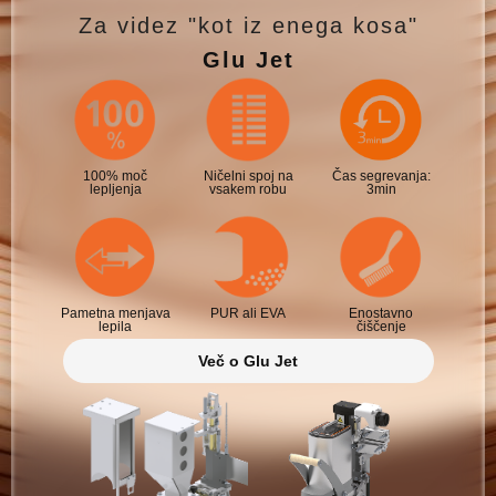
Za videz "kot iz enega kosa"
Glu Jet
100% moč
Ničelni spoj na
Čas segrevanja:
lepljenja
vsakem robu
3min
Pametna menjava
PUR ali EVA
Enostavno
lepila
čiščenje
Več o Glu Jet