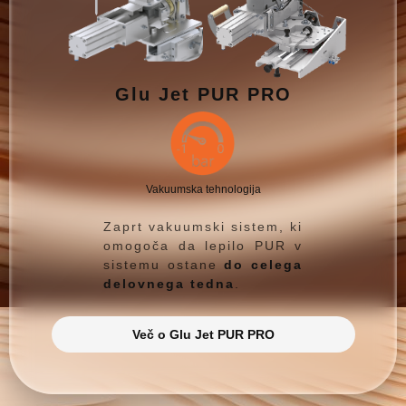
Glu Jet PUR PRO
Vakuumska tehnologija
Zaprt vakuumski sistem, ki
omogoča da lepilo PUR v
sistemu ostane
do celega
delovnega tedna
.
Več o Glu Jet PUR PRO