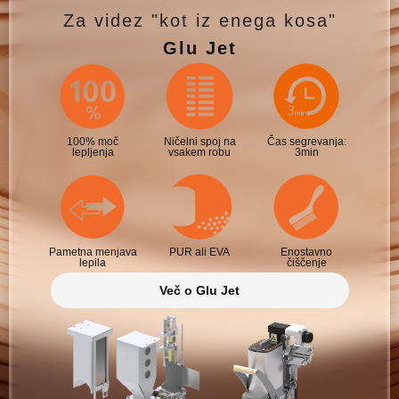
Za videz "kot iz enega kosa"
Glu Jet
100% moč
Ničelni spoj na
Čas segrevanja:
lepljenja
vsakem robu
3min
Pametna menjava
PUR ali EVA
Enostavno
lepila
čiščenje
Več o Glu Jet