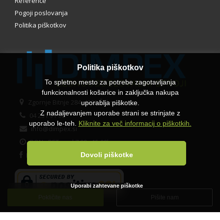
Reference
Pogoji poslovanja
Politika piškotkov
Politika piškotkov
To spletno mesto za potrebe zagotavljanja
funkcionalnosti košarice in zaključka nakupa
Zgornje Bitnje 284, 4209 Žabnica
uporablja piškotke.
Z nadaljevanjem uporabe strani se strinjate z
04 231 91 90
uporabo le-teh.
Kliknite za več informacij o piškotkih.
info@dimpex.si
PON - PET med 7.00 - 15.00h
Dovoli piškotke
Facebook
Uporabi zahtevane piškotke
Pokličite nas
Pišite nam