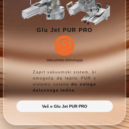
Glu Jet PUR PRO
Vakuumska tehnologija
Zaprt vakuumski sistem, ki
omogoča da lepilo PUR v
sistemu ostane
do celega
delovnega tedna
.
Več o Glu Jet PUR PRO