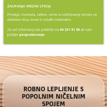
ZAUPANJA VREDNI STROJI
Prodaja, montaža, selitve, servis in vzdrževanje strojev za
obdelavo lesa, kovin in ostalih materialov.
Za več informacij nas pokličite na
04 231 91 90
ali nam
pošljite
povpraševanje
.
ROBNO LEPLJENJE S
POPOLNIM NIČELNIM
SPOJEM