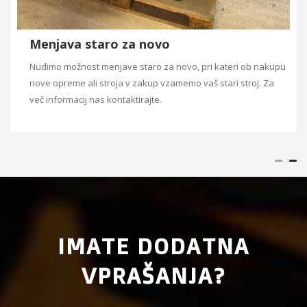
Menjava staro za novo
Nudimo možnost menjave staro za novo, pri kateri ob nakupu
nove opreme ali stroja v zakup vzamemo vaš stari stroj. Za
več informacij nas kontaktirajte.
IMATE DODATNA
VPRAŠANJA?