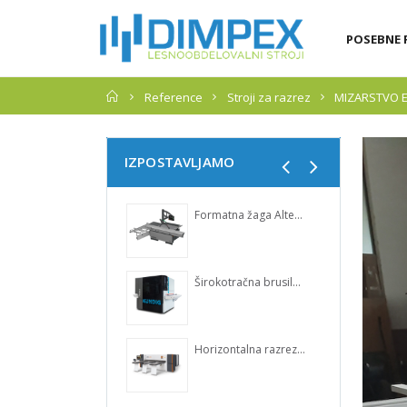
POSEBNE 
Domov
Reference
Stroji za razrez
MIZARSTVO E
IZPOSTAVLJAMO
Formatna žaga Altendorf F 35
Širokotračna brusilka KÜNDIG Perfect
Horizontalna razrezovalka LINEA 6015