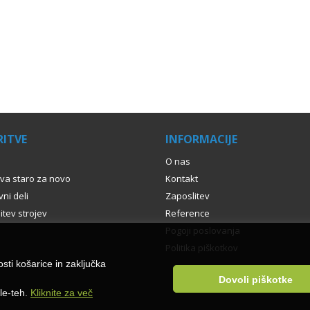
ITVE
INFORMACIJE
O nas
va staro za novo
Kontakt
ni deli
Zaposlitev
itev strojev
Reference
Pogoji poslovanja
Politika piškotkov
sti košarice in zaključka
Dovoli piškotke
le-teh.
Kliknite za več