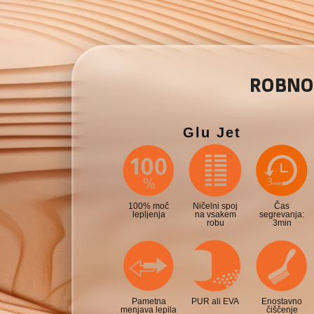
ROBNO 
Glu Jet
100% moč
Ničelni spoj
Čas
lepljenja
na vsakem
segrevanja:
robu
3min
Pametna
PUR ali EVA
Enostavno
menjava lepila
čiščenje