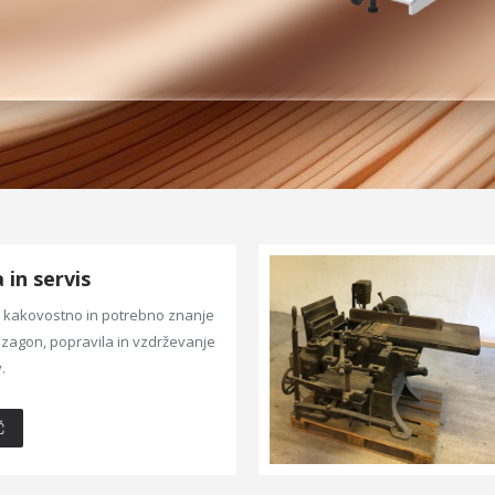
in servis
kakovostno in potrebno znanje
zagon, popravila in vzdrževanje
.
Č