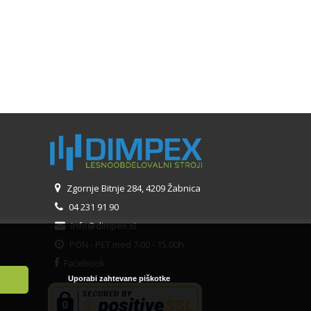
Zgornje Bitnje 284, 4209 Žabnica
04 231 91 90
info@dimpex.si
PON - PET med 7.00 - 15.00h
Facebook
Uporabi zahtevane piškotke