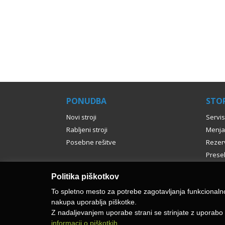
PONUDBA
STOR
Novi stroji
Servis
Rabljeni stroji
Menja
Posebne rešitve
Rezerv
Presel
Politika piškotkov
To spletno mesto za potrebe zagotavljanja funkcionalno
nakupa uporablja piškotke.
Z nadaljevanjem uporabe strani se strinjate z uporabo 
informacij o piškotkih.