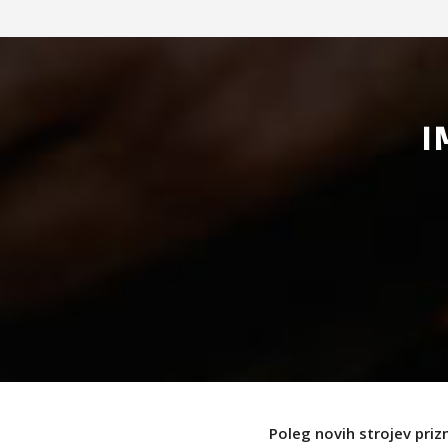
I
Poleg novih strojev priz