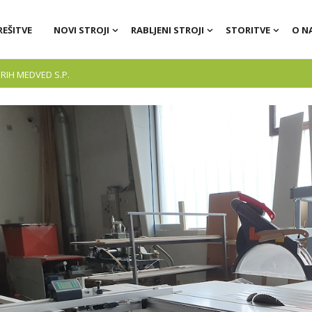
REŠITVE
NOVI STROJI
RABLJENI STROJI
STORITVE
O N
RIH MEDVED S.P.
Stroj za vrtanje in vstavljanje moznikov POWER-PIN 7605
CNC obdelovalni center EPICON 7135
Robna lepilka ARTEA 1020