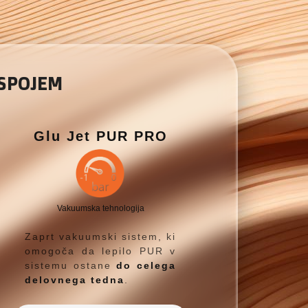
 SPOJEM
Glu Jet PUR PRO
Vakuumska tehnologija
Zaprt vakuumski sistem, ki
omogoča da lepilo PUR v
sistemu ostane
do celega
delovnega tedna
.