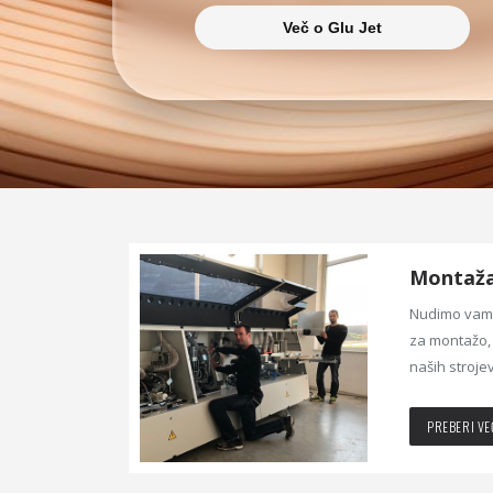
Več o Glu Jet
Montaža 
Nudimo vam 
za montažo, 
naših strojev
PREBERI VE