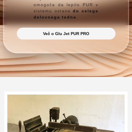
omogoča da lepilo PUR v
sistemu ostane
do celega
delovnega tedna
.
Več o Glu Jet PUR PRO