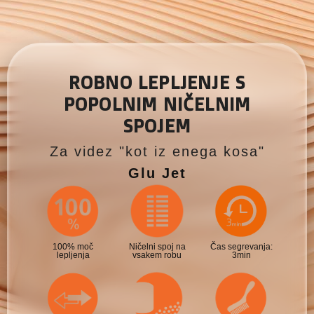
ROBNO LEPLJENJE S
POPOLNIM NIČELNIM
SPOJEM
Za videz "kot iz enega kosa"
Glu Jet
100% moč
Ničelni spoj na
Čas segrevanja:
lepljenja
vsakem robu
3min