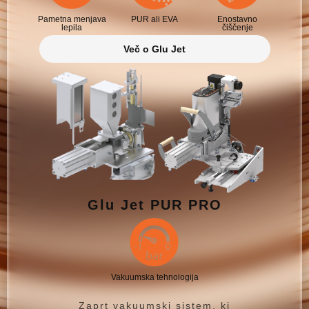
Pametna menjava
PUR ali EVA
Enostavno
lepila
čiščenje
Več o Glu Jet
Glu Jet PUR PRO
Vakuumska tehnologija
Zaprt vakuumski sistem, ki