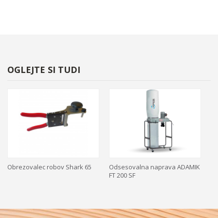
OGLEJTE SI TUDI
Obrezovalec robov Shark 65
Odsesovalna naprava ADAMIK
RE
FT 200 SF