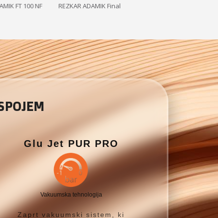
0 NF
REZKAR ADAMIK Final
 SPOJEM
Glu Jet PUR PRO
Vakuumska tehnologija
Zaprt vakuumski sistem, ki