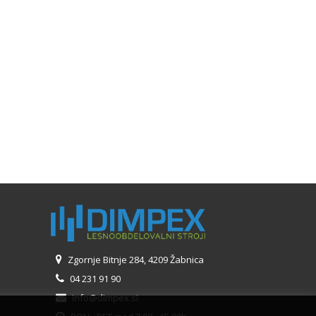
Zgornje Bitnje 284, 4209 Žabnica
04 231 91 90
info@dimpex.si