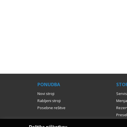
PONUDBA
STOR
Novi stroji
Servis
Rabljeni stroji
Menja
Posebne rešitve
Rezerv
Presel