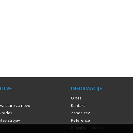
ITVE
INFORMACIJE
O nas
va staro za novo
Kontakt
ni deli
Zaposlitev
itev strojev
Reference
Pogoji poslovanja