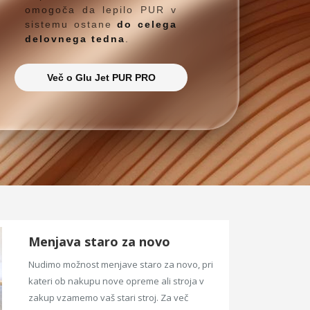
omogoča da lepilo PUR v
sistemu ostane
do celega
delovnega tedna
.
Več o Glu Jet PUR PRO
Menjava staro za novo
Nudimo možnost menjave staro za novo, pri
kateri ob nakupu nove opreme ali stroja v
zakup vzamemo vaš stari stroj. Za več