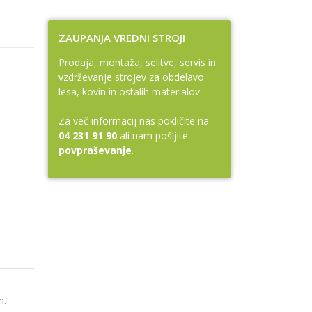
ZAUPANJA VREDNI STROJI
Prodaja, montaža, selitve, servis in
vzdrževanje strojev za obdelavo
lesa, kovin in ostalih materialov.
Za več informacij nas pokličite na
04 231 91 90
ali nam pošljite
povpraševanje
.
m.