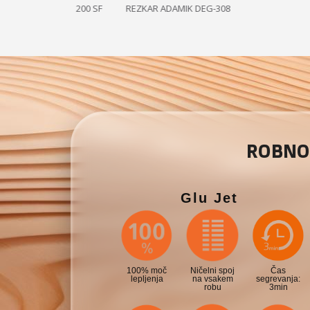
MIK FT 200 SF
REZKAR ADAMIK DEG-308
Odsesov
ROBNO 
Glu Jet
100% moč
Ničelni spoj
Čas
lepljenja
na vsakem
segrevanja:
robu
3min