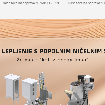
alna naprava ADAMIK FT 202 NF
Odsesovalna naprava ADAMIK FT 10
LEPLJENJE S POPOLNIM NIČELNIM
Za videz "kot iz enega kosa"