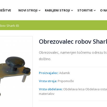
REŠITVE
NOVI STROJI
RABLJENI STROJI
STORITVE
O N
obov Shark 65
Obrezovalec robov Shar
Obrezovalec, namenjen točnemu odrezu tr
dolžino.
Proizvajalec:
Adamik
Vrsta stroja:
Pripomočki
Vrsta obdelave:
Obdelava lesa Obdelava osta
materialov