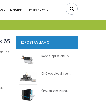
AS
NOVICE
REFERENCE
k 65
IZPOSTAVLJAMO
aku na
Robna lepilka ARTEA 1020
CNC obdelovalni center EPICON 7135 SpaceSaver
lih
Širokotračna brusilka KÜNDIG Perfect