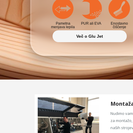
Pametna
PUR ali EVA
Enostavno
menjava lepila
čiščenje
Več o Glu Jet
Montaža 
Nudimo vam 
za montažo, 
naših strojev